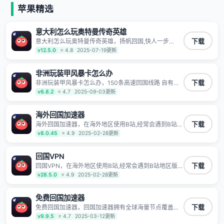
等主流网站应用解除限制，带你穿梭加速回国。目前已
苹果精选
有上百万用户，用户整体好评95%以上，一对一在线客
服支持，保障你的使用体验。
意大利怎么玩奥特曼传奇英雄
意大利怎么玩奥特曼传奇英雄，扬帆回国,快人一步
下载
1100万海外华人都在用的音乐视频回国加速器 Android
v12.5.0
⭐ 4.8
2025-07-19更新
iOS Windows Mac TV VIP 支持多种加速场景 了解更多
看视频 全球高速通道搭配第三方CDN节点,解锁加速腾
讯视频、爱奇艺、哔哩哔哩和优酷视频,在国外也能畅快
非洲玩装甲风暴卡怎么办
追剧!
非洲玩装甲风暴卡怎么办，150条高速回国线路 自有高
下载
速中转节点 无需注册 一键连接 提供高速线路 应用内直
v6.8.2
⭐ 4.7
2025-09-03更新
达视频音乐app,快人一步 应用模式 App互不干扰 不间断
的隐私保护 数据加密 隐私保护 保持高速同时确保数据
不泄露 阻止第三方对数据进行窃取和监听
海外回国加速器
海外回国加速器，在海外地区使用B站,经常会遇到B站地
下载
区版权限制/网络IP屏蔽,缓冲卡顿等问题,使用我们的哔
v8.0.45
⭐ 4.9
2025-02-28更新
哩哔哩专用回国VPN,可加速解决各类网络问题,一键网络
回国,全球智能专线为您提供最优线路,一对一技术客服
7*24小时服务。
回国VPN
回国VPN，在海外地区使用B站,经常会遇到B站地区版权
下载
限制/网络IP屏蔽,缓冲卡顿等问题,使用我们的哔哩哔哩
v28.5.0
⭐ 4.9
2025-02-28更新
专用回国VPN,可加速解决各类网络问题,一键网络回国,
全球智能专线为您提供最优线路,一对一技术客服7*24小
时服务。
免费回国加速器
免费回国加速器，回国加速器拥有全球海量节点覆盖，
下载
运营商专线不卡顿超稳定，专为海外华人和留学生打
v9.9.5
⭐ 4.7
2025-03-12更新
造，帮助海外华人免除地域限制，随时高速稳定低延迟