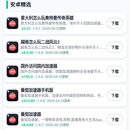
安卓精选
意大利怎么玩奥特曼传奇英雄
意大利怎么玩奥特曼传奇英雄，海外华人回国加速器,为
下载
境外华人解决海外怎么听歌?海外怎么看剧?海外怎么玩
v2.3.1
⭐ 4.7
2025-05-22更新
游戏不卡等境外难题,全球回国稳定国内节点,专业、流畅
加速让海外党们一键轻松回国,简单好用
越南怎么玩二战风云2
越南怎么玩二战风云2，精选全球好物针对海外华人、留
下载
学生和海外出差用户打造的一款高质量专属回国加速器,
v9.0.20
⭐ 4.8
2025-06-08更新
只要身处海外即可一键加速畅享国内网络:追剧听歌、影
音娱乐、游戏电竞、赛事直播、商务办公、炒股等多场
景的应用及网络加速
国外访问国内加速器
国外访问国内加速器，回国加速器拥有全球海量节点覆
下载
盖，运营商专线不卡顿超稳定，专为海外华人和留学生
v7.85.0
⭐ 4.9
2025-04-15更新
打造，帮助海外华人免除地域限制，随时高速稳定低延
迟玩国服游戏、观看高清视频、听高品质音乐。
番茄加速器手机版
番茄加速器手机版，加速访问中国音视频和网站，专业
下载
回国加速器，帮你加速访问优酷、bilibili、腾讯视频、爱
v10.3.80
⭐ 4.8
2025-04-15更新
奇艺等，加速国服游戏，例如原神、阴阳师、和平精
英、使命召唤、天涯明月刀、一梦江湖、幻书启示录、
明日方舟、战双帕弥什、sky光·遇、另一个伊甸园等国
番茄加速器
内各种服务,回国加速器致力于帮助海外华人和留学生、
番茄加速器，一键畅享游戏,视频,直播等各大主流App应
下载
港澳台地区用户提供最好的回国游戏和音乐视频加速服
用,视频加载极速不卡顿。人在海外听歌,玩国服游戏 简
v8.9.88
⭐ 4.7
2025-05-22更新
务，可以在海外或港澳台地区流畅加速国服游戏和音视
单易用。