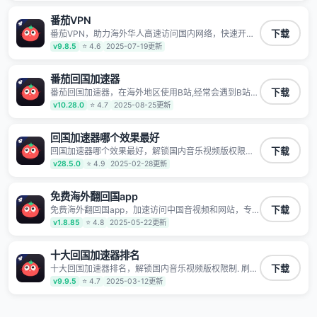
频服务，提供专业稳定的全球回国线路和游戏加速专
线。能加速访问优酷、爱奇艺、腾讯视频、B站、芒果
番茄VPN
TV、西瓜视频、QQ音乐、网易云音乐、酷狗音乐、YY
等主流网站应用解除限制，带你穿梭加速回国。目前已
番茄VPN，助力海外华人高速访问国内网络，快速开启
下载
有上百万用户，用户整体好评95%以上，一对一在线客
国内各直播平台,解决国内视频、音乐卡顿问题；更能加
v9.8.5
⭐ 4.6
2025-07-19更新
服支持，保障你的使用体验。
速海量国服游戏，超低延迟稳定不掉线,畅享国内网络！
番茄回国加速器
番茄回国加速器，在海外地区使用B站,经常会遇到B站地
下载
区版权限制/网络IP屏蔽,缓冲卡顿等问题,使用我们的哔
v10.28.0
⭐ 4.7
2025-08-25更新
哩哔哩专用回国VPN,可加速解决各类网络问题,一键网络
回国,全球智能专线为您提供最优线路,一对一技术客服
7*24小时服务。
回国加速器哪个效果最好
回国加速器哪个效果最好，解锁国内音乐视频版权限制.
下载
刷剧不卡，高清秒开. 有效降低国服游戏延迟. 提升国内
v28.5.0
⭐ 4.9
2025-02-28更新
主流应用访问速度 ; 独创加速黑科技 · 海量边缘. 动态多
线. 智能流控。
免费海外翻回国app
免费海外翻回国app，加速访问中国音视频和网站，专
下载
业回国加速器，帮你加速访问优酷、bilibili、腾讯视频、
v1.8.85
⭐ 4.8
2025-05-22更新
爱奇艺等，加速国服游戏，例如原神、阴阳师、和平精
英、使命召唤、天涯明月刀、一梦江湖、幻书启示录、
明日方舟、战双帕弥什、sky光·遇、另一个伊甸园等国
十大回国加速器排名
内各种服务,回国加速器致力于帮助海外华人和留学生、
十大回国加速器排名，解锁国内音乐视频版权限制. 刷剧
下载
港澳台地区用户提供最好的回国游戏和音乐视频加速服
不卡，高清秒开. 有效降低国服游戏延迟. 提升国内主流
v9.9.5
⭐ 4.7
2025-03-12更新
务，可以在海外或港澳台地区流畅加速国服游戏和音视
应用访问速度 ; 独创加速黑科技 · 海量边缘. 动态多线. 智
频服务，提供专业稳定的全球回国线路和游戏加速专
能流控。
线。能加速访问优酷、爱奇艺、腾讯视频、B站、芒果
TV、西瓜视频、QQ音乐、网易云音乐、酷狗音乐、YY