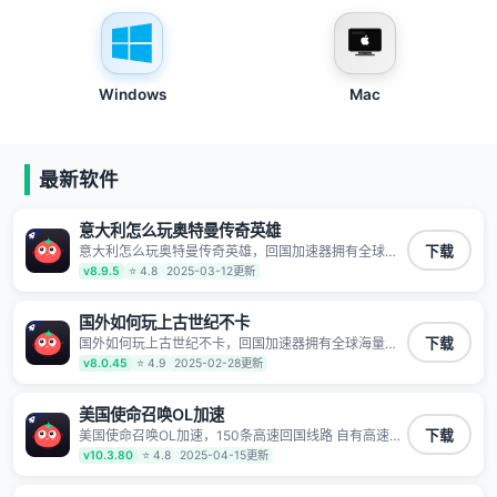
Windows
Mac
最新软件
意大利怎么玩奥特曼传奇英雄
意大利怎么玩奥特曼传奇英雄，回国加速器拥有全球海
下载
量节点覆盖，运营商专线不卡顿超稳定，专为海外华人
v8.9.5
⭐ 4.8
2025-03-12更新
和留学生打造，帮助海外华人免除地域限制，随时高速
稳定低延迟玩国服游戏、观看高清视频、听高品质音
乐。
国外如何玩上古世纪不卡
国外如何玩上古世纪不卡，回国加速器拥有全球海量节
下载
点覆盖，运营商专线不卡顿超稳定，专为海外华人和留
v8.0.45
⭐ 4.9
2025-02-28更新
学生打造，帮助海外华人免除地域限制，随时高速稳定
低延迟玩国服游戏、观看高清视频、听高品质音乐。
美国使命召唤OL加速
美国使命召唤OL加速，150条高速回国线路 自有高速中
下载
转节点 无需注册 一键连接 提供高速线路 应用内直达视
v10.3.80
⭐ 4.8
2025-04-15更新
频音乐app,快人一步 应用模式 App互不干扰 不间断的隐
私保护 数据加密 隐私保护 保持高速同时确保数据不泄