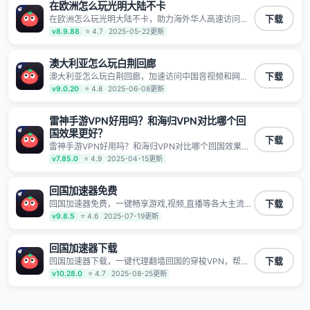
露 阻止第三方对数据进行窃取和监听
在欧洲怎么玩光明大陆不卡
在欧洲怎么玩光明大陆不卡，助力海外华人高速访问国
下载
内网络，快速开启国内各直播平台,解决国内视频、音乐
v8.9.88
⭐ 4.7
2025-05-22更新
卡顿问题；更能加速海量国服游戏，超低延迟稳定不掉
线,畅享国内网络！
澳大利亚怎么玩白荆回廊
澳大利亚怎么玩白荆回廊，加速访问中国音视频和网
下载
站，专业回国加速器，帮你加速访问优酷、bilibili、腾讯
v9.0.20
⭐ 4.8
2025-06-08更新
视频、爱奇艺等，加速国服游戏，例如原神、阴阳师、
和平精英、使命召唤、天涯明月刀、一梦江湖、幻书启
示录、明日方舟、战双帕弥什、sky光·遇、另一个伊甸
雷神手游VPN好用吗？和海归VPN对比哪个回
园等国内各种服务,回国加速器致力于帮助海外华人和留
国效果更好？
学生、港澳台地区用户提供最好的回国游戏和音乐视频
下载
雷神手游VPN好用吗？和海归VPN对比哪个回国效果更
加速服务，可以在海外或港澳台地区流畅加速国服游戏
好？，一键代理翻墙回国的穿梭VPN，帮助海外华人留
和音视频服务，提供专业稳定的全球回国线路和游戏加
v7.85.0
⭐ 4.9
2025-04-15更新
学生及港澳台地区用户破除地区版权限制问题，一键降
速专线。能加速访问优酷、爱奇艺、腾讯视频、B站、芒
低游戏延迟，加速访问中国网站、游戏及应用。
果TV、西瓜视频、QQ音乐、网易云音乐、酷狗音乐、
回国加速器免费
YY等主流网站应用解除限制，带你穿梭加速回国。目前
已有上百万用户，用户整体好评95%以上，一对一在线
回国加速器免费，一键畅享游戏,视频,直播等各大主流
下载
客服支持，保障你的使用体验。
App应用,视频加载极速不卡顿。人在海外听歌,玩国服游
v9.8.5
⭐ 4.6
2025-07-19更新
戏 简单易用。
回国加速器下载
回国加速器下载，一键代理翻墙回国的穿梭VPN，帮助
下载
海外华人留学生及港澳台地区用户破除地区版权限制问
v10.28.0
⭐ 4.7
2025-08-25更新
题，一键降低游戏延迟，加速访问中国网站、游戏及应
用。