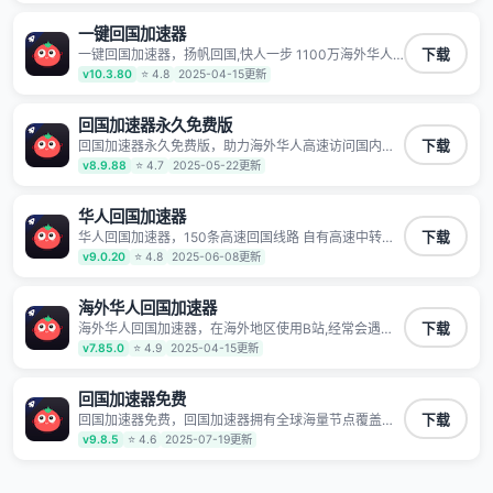
玩国服游戏、观看高清视频、听高品质音乐。
一键回国加速器
一键回国加速器，扬帆回国,快人一步 1100万海外华人
下载
都在用的音乐视频回国加速器 Android iOS Windows
v10.3.80
⭐ 4.8
2025-04-15更新
Mac TV VIP 支持多种加速场景 了解更多 看视频 全球高
速通道搭配第三方CDN节点,解锁加速腾讯视频、爱奇
艺、哔哩哔哩和优酷视频,在国外也能畅快追剧!
回国加速器永久免费版
回国加速器永久免费版，助力海外华人高速访问国内网
下载
络，快速开启国内各直播平台,解决国内视频、音乐卡顿
v8.9.88
⭐ 4.7
2025-05-22更新
问题；更能加速海量国服游戏，超低延迟稳定不掉线,畅
享国内网络！
华人回国加速器
华人回国加速器，150条高速回国线路 自有高速中转节
下载
点 无需注册 一键连接 提供高速线路 应用内直达视频音
v9.0.20
⭐ 4.8
2025-06-08更新
乐app,快人一步 应用模式 App互不干扰 不间断的隐私保
护 数据加密 隐私保护 保持高速同时确保数据不泄露 阻
止第三方对数据进行窃取和监听
海外华人回国加速器
海外华人回国加速器，在海外地区使用B站,经常会遇到B
下载
站地区版权限制/网络IP屏蔽,缓冲卡顿等问题,使用我们
v7.85.0
⭐ 4.9
2025-04-15更新
的哔哩哔哩专用回国VPN,可加速解决各类网络问题,一键
网络回国,全球智能专线为您提供最优线路,一对一技术客
服7*24小时服务。
回国加速器免费
回国加速器免费，回国加速器拥有全球海量节点覆盖，
下载
运营商专线不卡顿超稳定，专为海外华人和留学生打
v9.8.5
⭐ 4.6
2025-07-19更新
造，帮助海外华人免除地域限制，随时高速稳定低延迟
玩国服游戏、观看高清视频、听高品质音乐。